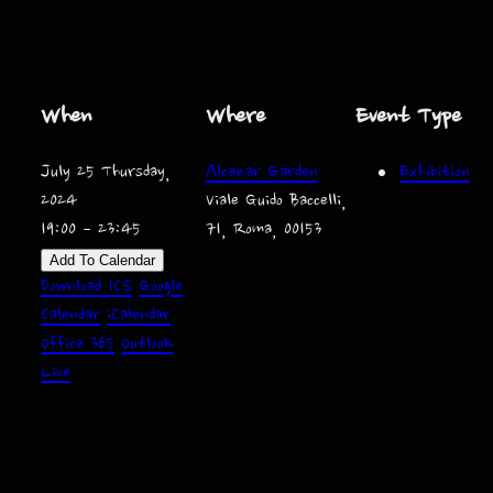
When
Where
Event Type
July 25 Thursday,
Alcazar Garden
Exhibition
2024
Viale Guido Baccelli,
19:00 – 23:45
71, Roma, 00153
Add To Calendar
Download ICS
Google
Calendar
iCalendar
Office 365
Outlook
Live