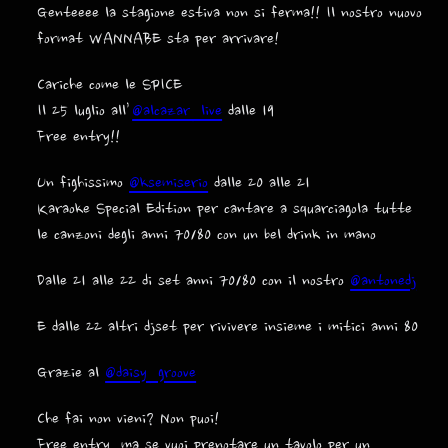
Genteeee la stagione estiva non si ferma!! Il nostro nuovo
format WANNABE sta per arrivare!
Cariche come le SPICE
Il 25 luglio all’
@alcazar_live
dalle 19
Free entry!!
Un fighissimo
@ksemiserio
dalle 20 alle 21
Karaoke Special Edition per cantare a squarciagola tutte
le canzoni degli anni 70/80 con un bel drink in mano
Dalle 21 alle 22 di set anni 70/80 con il nostro
@antonedj
E dalle 22 altri djset per rivivere insieme i mitici anni 80
Grazie al
@daisy_groove
Che fai non vieni? Non puoi!
Free entry, ma se vuoi prenotare un tavolo per un